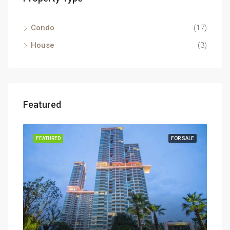
Condo
(17)
House
(3)
Featured
RENT
FEATURED
FOR SALE
FEA