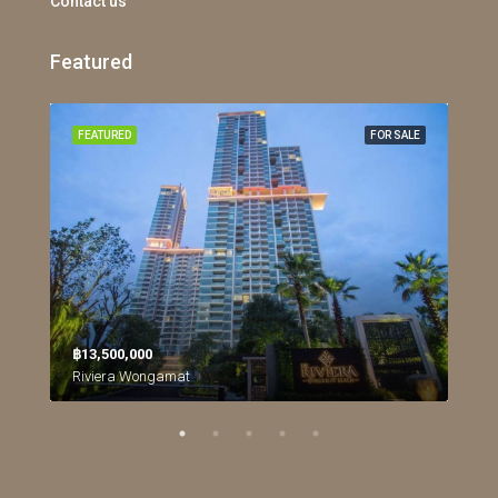
Contact us
Featured
RENT
FEATURED
FOR SALE
FEA
฿13,500,000
฿26
Northpoint Condominium, นาเกลือ, เมืองพัทยา, หนองปลาไหล, จังหวัดชลบุรี, ประเทศไทย
Riviera Wongamat