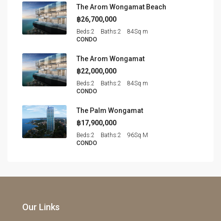
The Arom Wongamat Beach
฿26,700,000
Beds:
2
Baths:
2
84
Sq m
CONDO
The Arom Wongamat
฿22,000,000
Beds:
2
Baths:
2
84
Sq m
CONDO
The Palm Wongamat
฿17,900,000
Beds:
2
Baths:
2
96
Sq M
CONDO
Our Links