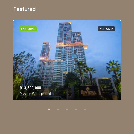
Featured
RENT
FEATURED
FOR SALE
FEA
฿13,500,000
฿26
Northpoint Condominium, นาเกลือ, เมืองพัทยา, หนองปลาไหล, จังหวัดชลบุรี, ประเทศไทย
Riviera Wongamat