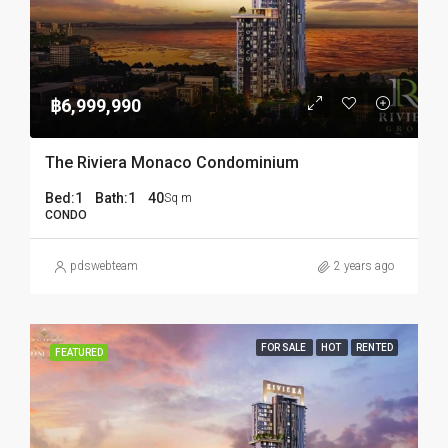
฿6,999,990
The Riviera Monaco Condominium
Bed:
1
Bath:
1
40
Sq m
CONDO
pdswebteam
2 years ago
FOR SALE
HOT
RENTED
FEATURED