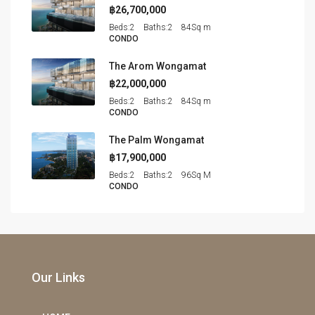
฿26,700,000
Beds:
2
Baths:
2
84
Sq m
CONDO
The Arom Wongamat
฿22,000,000
Beds:
2
Baths:
2
84
Sq m
CONDO
The Palm Wongamat
฿17,900,000
Beds:
2
Baths:
2
96
Sq M
CONDO
Our Links