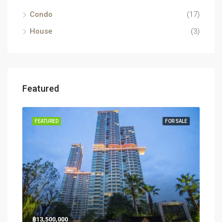
Condo
(17)
House
(3)
Featured
RENT
FEATURED
FOR SALE
FEA
฿13,500,000
฿26